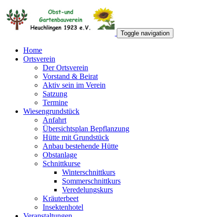
Toggle navigation
Home
Ortsverein
Der Ortsverein
Vorstand & Beirat
Aktiv sein im Verein
Satzung
Termine
Wiesengrundstück
Anfahrt
Übersichtsplan Bepflanzung
Hütte mit Grundstück
Anbau bestehende Hütte
Obstanlage
Schnittkurse
Winterschnittkurs
Sommerschnittkurs
Veredelungskurs
Kräuterbeet
Insektenhotel
Veranstaltungen