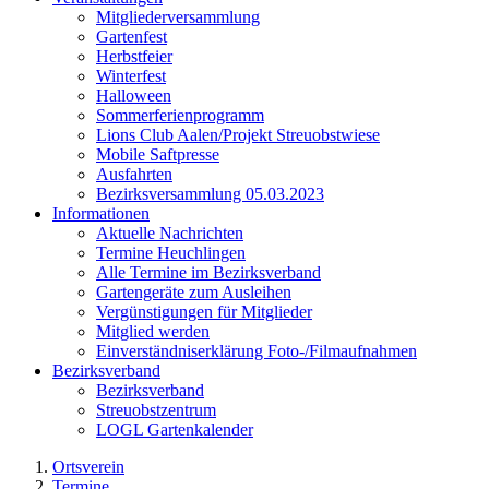
Mitgliederversammlung
Gartenfest
Herbstfeier
Winterfest
Halloween
Sommerferienprogramm
Lions Club Aalen/Projekt Streuobstwiese
Mobile Saftpresse
Ausfahrten
Bezirksversammlung 05.03.2023
Informationen
Aktuelle Nachrichten
Termine Heuchlingen
Alle Termine im Bezirksverband
Gartengeräte zum Ausleihen
Vergünstigungen für Mitglieder
Mitglied werden
Einverständniserklärung Foto-/Filmaufnahmen
Bezirksverband
Bezirksverband
Streuobstzentrum
LOGL Gartenkalender
Ortsverein
Termine