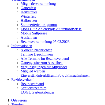
Mitgliederversammlung
Gartenfest
Herbstfeier
Winterfest
Halloween
Sommerferienprogramm
Lions Club Aalen/Projekt Streuobstwiese
Mobile Saftpresse
Ausfahrten
Bezirksversammlung 05.03.2023
Informationen
Aktuelle Nachrichten
Termine Heuchlingen
Alle Termine im Bezirksverband
Gartengeräte zum Ausleihen
Vergünstigungen für Mitglieder
Mitglied werden
Einverständniserklärung Foto-/Filmaufnahmen
Bezirksverband
Bezirksverband
Streuobstzentrum
LOGL Gartenkalender
Ortsverein
Termine