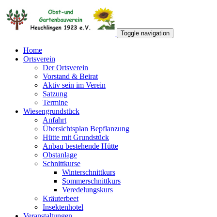
Toggle navigation
Home
Ortsverein
Der Ortsverein
Vorstand & Beirat
Aktiv sein im Verein
Satzung
Termine
Wiesengrundstück
Anfahrt
Übersichtsplan Bepflanzung
Hütte mit Grundstück
Anbau bestehende Hütte
Obstanlage
Schnittkurse
Winterschnittkurs
Sommerschnittkurs
Veredelungskurs
Kräuterbeet
Insektenhotel
Veranstaltungen